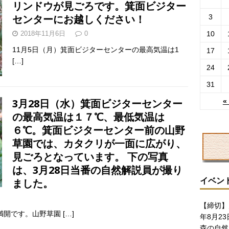
リンドウが見ごろです。箕面ビジター
センターにお越しください！
3
2018年11月6日
0
10
11月5日（月）箕面ビジターセンターの最高気温は1
17
[…]
24
31
3月28日（水）箕面ビジターセンター
«
の最高気温は１７℃、最低気温は
６℃。箕面ビジターセンター前の山野
草園では、カタクリが一面に広がり、
見ごろとなっています。 下の写真
は、3月28日当番の自然解説員が撮り
イベン
ました。
【締切】
満開です。山野草園
[…]
年8月23
森の自然