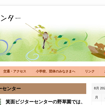
交通・アクセス
小学校、団体のみなさまへ
リンク
ーセンター
8月 20
月
箕面ビジターセンターの野草園では、