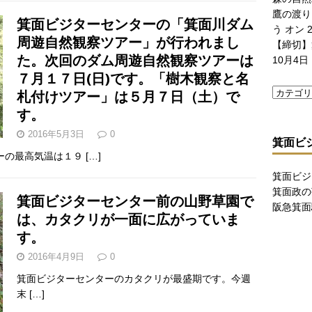
鷹の渡り
箕面ビジターセンターの「箕面川ダム
う
オン 2
周遊自然観察ツアー」が行われまし
【締切】
た。次回のダム周遊自然観察ツアーは
10月4日
７月１７日(日)です。「樹木観察と名
札付けツアー」は５月７日（土）で
す。
2016年5月3日
0
箕面ビ
ーの最高気温は１９
[…]
箕面ビジ
箕面政の
箕面ビジターセンター前の山野草園で
阪急箕面
は、カタクリが一面に広がっていま
す。
2016年4月9日
0
箕面ビジターセンターのカタクリが最盛期です。今週
末
[…]